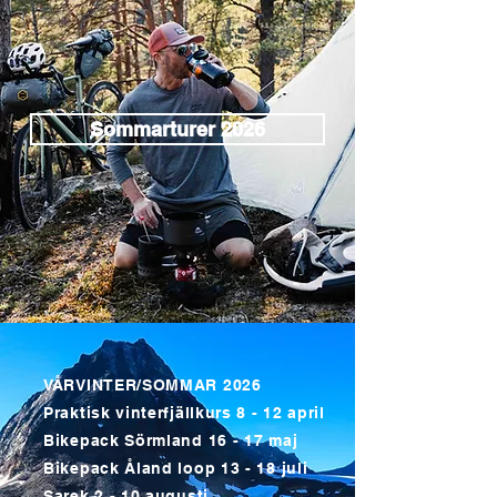
Sommarturer 2026
VÅRVINTER/SOMMAR 2026
Praktisk vinterfjällkurs 8 - 12 april
Bikepack Sörmland 16 - 17 maj
Bikepack Åland loop 13 - 18 juli
Sarek 2 - 10 augusti