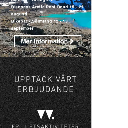
Bikepack Arctic Post Road 15 - 21
augusti
Bikepack Sörmland 12 - 13
september
Mer information
UPPTÄCK VÅRT
ERBJUDANDE
FRILUFTSAKTIVITETER