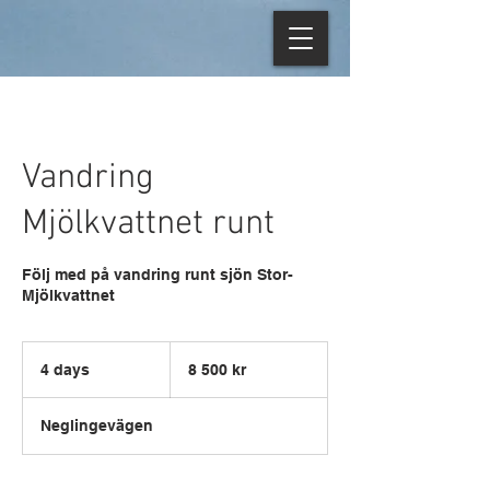
Vandring
Mjölkvattnet runt
Följ med på vandring runt sjön Stor-
Mjölkvattnet
8 500
svenska
4 days
4
8 500 kr
kronor
d
a
Neglingevägen
y
s