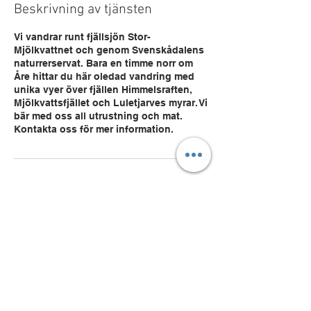
Beskrivning av tjänsten
Vi vandrar runt fjällsjön Stor-
Mjölkvattnet och genom Svenskådalens
naturrerservat. Bara en timme norr om
Åre hittar du här oledad vandring med
unika vyer över fjällen Himmelsraften,
Mjölkvattsfjället och Luletjarves myrar. Vi
bär med oss all utrustning och mat.
Kontakta oss för mer information.
Kontaktuppgifter
Neglingevägen 49, Saltsjöbaden, Sverige